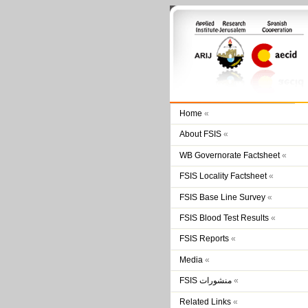
Home
«
About FSIS
«
WB Governorate Factsheet
«
FSIS Locality Factsheet
«
FSIS Base Line Survey
«
FSIS Blood Test Results
«
FSIS Reports
«
Media
«
FSIS منشورات
«
Related Links
«