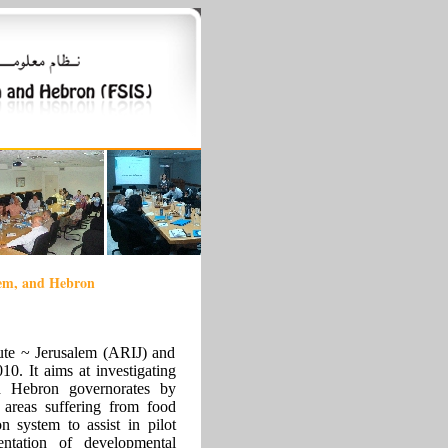
hem, and Hebron
tute ~ Jerusalem (ARIJ) and
0. It aims at investigating
nd Hebron governorates by
d areas suffering from food
n system to assist in pilot
ntation of developmental